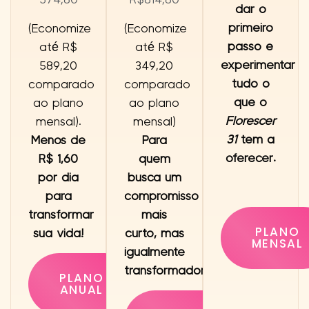
574,80
R$814,80
dar o
primeiro
(Economize
(Economize
passo e
até R$
até R$
experimentar
589,20
349,20
tudo o
comparado
comparado
que o
ao plano
ao plano
Florescer
mensal).
mensal)
31
tem a
Menos de
Para
oferecer.
R$ 1,60
quem
por dia
busca um
para
compromisso
transformar
mais
PLANO
sua vida!
curto, mas
MENSAL
igualmente
transformador
.
PLANO
ANUAL