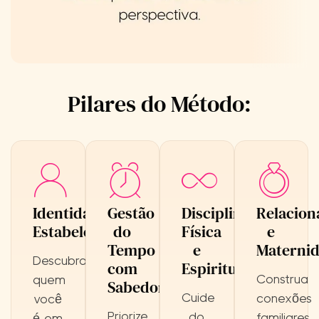
Pilares do Método:
Identidade
Gestão
Disciplina
Relacio
Estabelecida:
do
Física
e
Tempo
e
Maternid
Descubra
com
Espiritual:
Construa
quem
Sabedoria:
Cuide
conexões
você
Priorize
do
familiares
é em