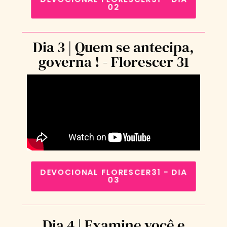
02
Dia 3 | Quem se antecipa,
governa ! - Florescer 31
DEVOCIONAL FLORESCER31 - DIA
03
Dia 4 | Examine você e